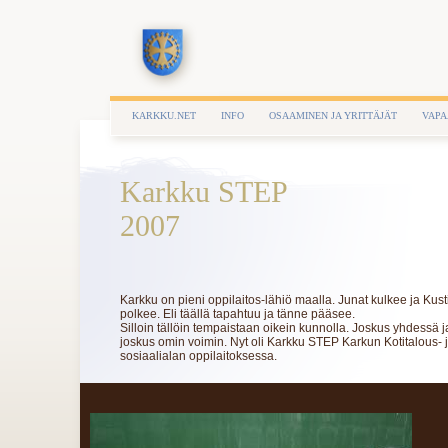
KARKKU.NET
INFO
OSAAMINEN JA YRITTÄJÄT
VAPA
Karkku STEP
2007
Karkku on pieni oppilaitos-lähiö maalla. Junat kulkee ja Kust
polkee. Eli täällä tapahtuu ja tänne pääsee.
Silloin tällöin tempaistaan oikein kunnolla. Joskus yhdessä j
joskus omin voimin. Nyt oli Karkku STEP Karkun Kotitalous- 
sosiaalialan oppilaitoksessa.