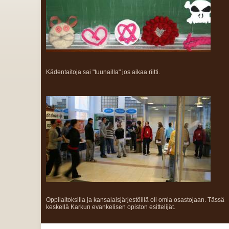
Kädentaitoja sai "tuunailla" jos aikaa riitti.
Oppilaitoksilla ja kansalaisjärjestöillä oli omia osastojaan. Tässä
keskellä Karkun evankelisen opiston esittelijät.