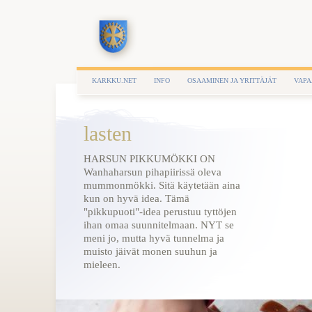
KARKKU.NET
INFO
OSAAMINEN JA YRITTÄJÄT
VAPA
lasten
HARSUN PIKKUMÖKKI ON
Wanhaharsun pihapiirissä oleva
mummonmökki. Sitä käytetään aina
kun on hyvä idea. Tämä
"pikkupuoti"-idea perustuu tyttöjen
ihan omaa suunnitelmaan. NYT se
meni jo, mutta hyvä tunnelma ja
muisto jäivät monen suuhun ja
mieleen.