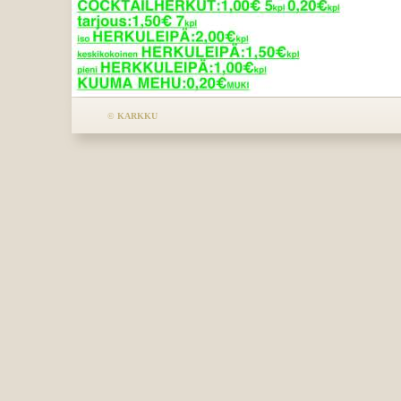
©
KARKKU