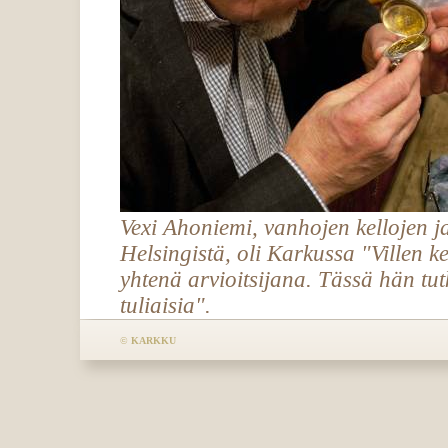
Vexi Ahoniemi, vanhojen kellojen j
Helsingistä, oli Karkussa "Villen k
yhtenä arvioitsijana. Tässä hän tu
tuliaisia".
©
KARKKU