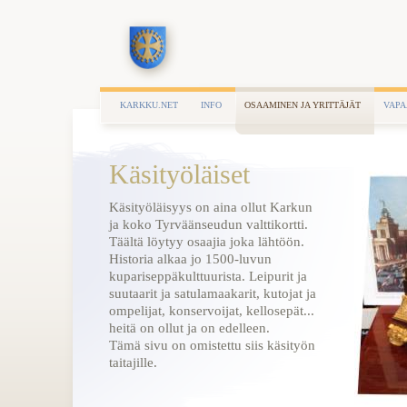
KARKKU.NET
INFO
OSAAMINEN JA YRITTÄJÄT
VAPA
Käsityöläiset
Käsityöläisyys on aina ollut Karkun
ja koko Tyrväänseudun valttikortti.
Täältä löytyy osaajia joka lähtöön.
Historia alkaa jo 1500-luvun
kupariseppäkulttuurista. Leipurit ja
suutaarit ja satulamaakarit, kutojat ja
ompelijat, konservoijat, kellosepät...
heitä on ollut ja on edelleen.
Tämä sivu on omistettu siis käsityön
taitajille.