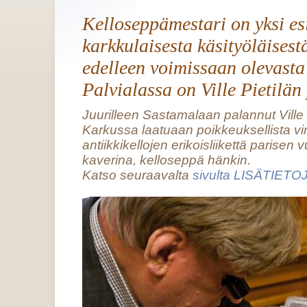
Kelloseppämestari on yksi es
karkkulaisesta käsityöläisest
edelleen voimissaan olevasta
Palvialassa on Ville Pietilän
Juurilleen Sastamalaan palannut Ville P
Karkussa laatuaan poikkeuksellista vi
antiikkikellojen erikoisliikettä parisen
kaverina, kelloseppä hänkin.
Katso seuraavalta
sivulta LISÄTIETO