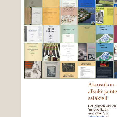
Akrostikon 
alkukirjaint
salakieli
Collinuksen virsi on
"runotyyliltään
akrostikon" ps.