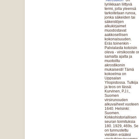
"Akrostikon"
on
lyriikkaan liittyvä
termi, jolla yleensä
tarkoitetaan runoa,
jonka säkeiden tai
säkeistöjen
alkukirjaimet
muodostavat
aakkosellisen
kokonaisuuden.
Eräs toinenkin -
Palvialasta kotoisin
oleva - virsikooste o
samalta ajalta ja
muotoiltu
akrostikonin
mukaisesti! Tämä
kokoelma on
Uppsalan
Yliopistossa. Tutkija
ja teos on tässä:
Kurvinen, P.J.I.,
Suomen
virsirunouden
alkuvaiheet vuoteen
1640. Helsinki:
Suomen.
Kirkkohistoriallisen
seuran toimituksia
180. 1929, 469s. Se
on tunnustettu
vieläkin erääksi