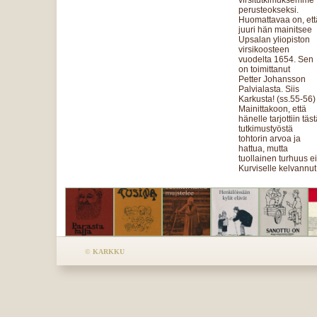
virsitutkimuksemme
perusteokseksi.
Huomattavaa on, ett
juuri hän mainitsee
Upsalan yliopiston
virsikoosteen
vuodelta 1654. Sen
on toimittanut
Petter Johansson
Palvialasta. Siis
Karkusta! (ss.55-56)
Mainittakoon, että
hänelle tarjottiin täs
tutkimustyöstä
tohtorin arvoa ja
hattua, mutta
tuollainen turhuus e
Kurviselle kelvannut
©
KARKKU