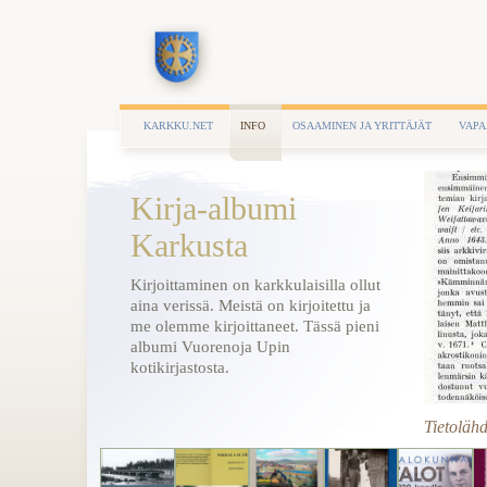
KARKKU.NET
INFO
OSAAMINEN JA YRITTÄJÄT
VAPA
Kirja-albumi
Karkusta
Kirjoittaminen on karkkulaisilla ollut
aina verissä. Meistä on kirjoitettu ja
me olemme kirjoittaneet. Tässä pieni
albumi Vuorenoja Upin
kotikirjastosta.
Tietolähd